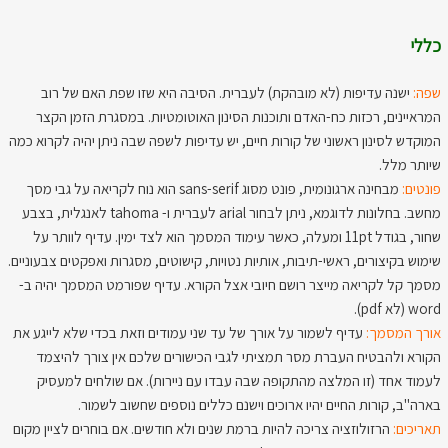
כללי
שפה:
ישנה עדיפות (לא מובהקת) לעברית. הסיבה היא שזו שפת האם של רוב
המראיינים, רכזות כח-האדם ותוכנות הסינון האוטומטיות. במסגרת הזמן הקצר
המוקדש לסינון ראשוני של קורות חיים, יש עדיפות לשפה שבה ניתן יהיה לקרוא כמה
שיותר מלל.
פונטים:
מבחינה ארגונומית, פונט מסוג sans-serif הוא נוח לקריאה על גבי מסך
מחשב. בחלונות לדוגמא, ניתן לבחור arial לעברית ו- tahoma לאנגלית, בצבע
שחור, בגודל 11pt ומעלה, כאשר עימוד המסמך הוא לצד ימין. עדיף לוותר על
שימוש בקיצורים, ראשי-תיבות, אותיות נטויות, קישוטים, מסגרות ואפקטים צבעוניים.
מסמך קל לקריאה מייצר רושם חיובי אצל הקורא. עדיף שפורמט המסמך יהיה ב-
word (לא pdf).
אורך המסמך:
עדיף לשמור על אורך של עד שני עמודים וזאת בכדי שלא לייגע את
הקורא ולהבטיח העברת מסר תמציתי לגבי הכישורים שלכם אין צורך להיצמד
לעמוד אחד (זו המלצה מהתקופה שבה עבדו עם ניירות). אם שולחים למעסיק
בארה"ב, קורות החיים יהיו ארוכים וישנם כללים נוספים שחשוב לשמור.
תאריכים:
הרזולוזציה צריכה להיות ברמת שנים ולא חודשים. אם בוחרים לציין מקום