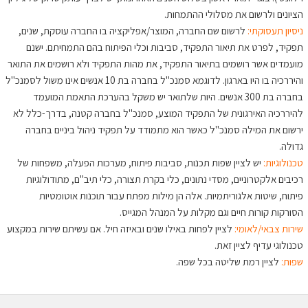
הציונים ולרשום את מסלולי ההתמחות.
ניסיון תעסוקתי:
לרשום שם החברה, המוצר/אפליקציה בו החברה עוסקת, שנים,
תפקיד, לפרט את תיאור התפקיד, סביבות וכלי הפיתוח בהם התמחיתם. ישנם
מועמדים אשר רושמים בתיאור התפקיד, את מהות התפקיד ולא רושמים את התואר
והיררכיה בו היו בארגון. לדוגמא סמנכ"ל בחברה בת 10 אנשים אינו משול לסמנכ"ל
בחברה בת 300 אנשים. היות שלתואר יש משקל בהערכת התאמת המועמד
להיררכיה האירגונית של התפקיד המוצע, סמנכ"ל בחברה קטנה, בדרך-כלל לא
ירשום את המילה סמנכ"ל כאשר הוא מתמודד על תפקיד ניהול ביניים בחברה
גדולה.
טכנולוגיות:
יש לציין שפות תכנות, סביבות פיתוח, מערכות הפעלה, משפחות של
רכיבים אלקטרוניים, מסדי נתונים, כלי בקרת תצורה, כלי תיב"ם, מתודולוגיות
פיתוח, שיטות אלגוריתמיות. אלה הן מילות מפתח עבור תוכנות אוטומטיות
הסורקות קורות חיים וגם מקלות על המנהל המגייס.
שירות צבאי/לאומי:
לציין לפחות באילו שנים ובאיזה חיל. אם עשיתם שירות במקצוע
טכנולוגי עדיף לציין זאת.
שפות:
לציין רמת שליטה בכל שפה.