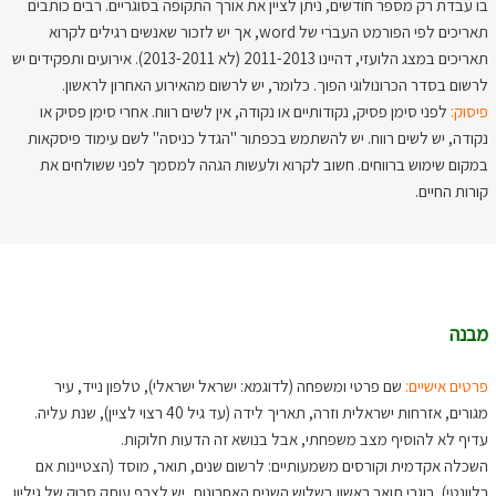
בו עבדת רק מספר חודשים, ניתן לציין את אורך התקופה בסוגריים. רבים כותבים
תאריכים לפי הפורמט העברי של word, אך יש לזכור שאנשים רגילים לקרוא
תאריכים במצג הלועזי, דהיינו 2011-2013 (לא 2013-2011). אירועים ותפקידים יש
לרשום בסדר הכרונולוגי הפוך. כלומר, יש לרשום מהאירוע האחרון לראשון.
פיסוק:
לפני סימן פסיק, נקודותיים או נקודה, אין לשים רווח. אחרי סימן פסיק או
נקודה, יש לשים רווח. יש להשתמש בכפתור "הגדל כניסה" לשם עימוד פיסקאות
במקום שימוש ברווחים. חשוב לקרוא ולעשות הגהה למסמך לפני ששולחים את
קורות החיים.
מבנה
פרטים אישיים:
שם פרטי ומשפחה (לדוגמא: ישראל ישראלי), טלפון נייד, עיר
מגורים, אזרחות ישראלית וזרה, תאריך לידה (עד גיל 40 רצוי לציין), שנת עליה.
עדיף לא להוסיף מצב משפחתי, אבל בנושא זה הדעות חלוקות.
השכלה אקדמית וקורסים משמעותיים: לרשום שנים, תואר, מוסד (הצטיינות אם
רלוונטי). בוגרי תואר ראשון בשלוש השנים האחרונות, יש לצרף עותק סרוק של גיליון