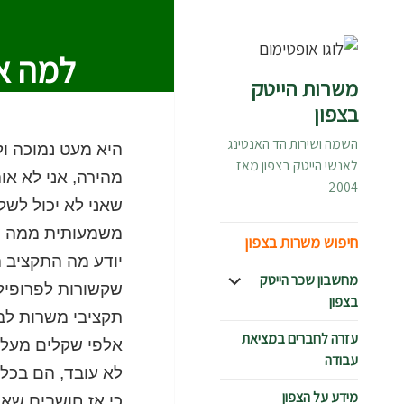
למה אנ
משרות הייטק
בצפון
השמה ושירות הד האנטינג
היא מעט נמוכה ול
לאנשי הייטק בצפון מאז
מהירה, אני לא א
2004
שאני לא יכול לשל
משמעותית ממה שת
חיפוש משרות בצפון
יודע מה התקציב 
הצג
מחשבון שכר הייטק
שקשורות לפרופיל 
תפריט
בצפון
תקציבי משרות לבי
עזרה לחברים במציאת
אלפי שקלים מעל 
עבודה
לא עובד, הם בכל
מידע על הצפון
כי אז חושבים שא