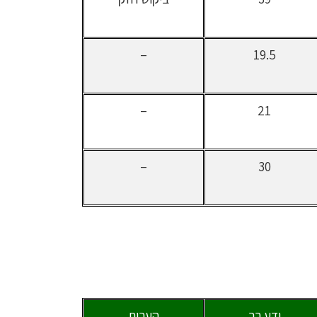
–
19.5
–
21
–
30
ידע רב
הערות