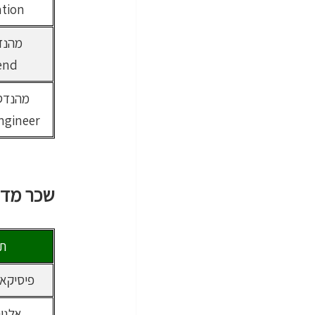
ation
end
מהנדס
ngineer
שכר מדע
תח
פיסיקאי ysics
אלגו