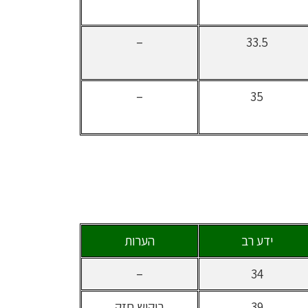
–
33.5
–
35
ידע רב
הערות
–
34
39
ביקוש חזק