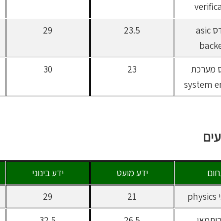
verific
מהנדס asic
23.5
29
back
 מערכת
23
30
system e
ים
ום
ידע מועט
ידע בינוני
ph
21
29
ריתמאי
26.5
32.5