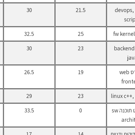
מהנדס devops,
21.5
30
scri
32.5
25
מהנדס backend
23
30
jav
מהנדס web
19
26.5
front
29
23
ארכיטקט תוכנה sw
0
33.5
archi
קות ידניות
14
17