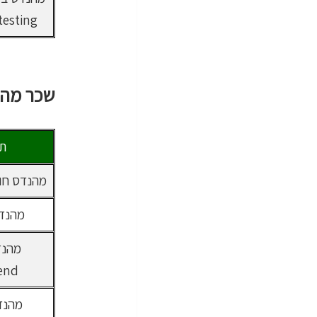
esting
שכר מהנ
תח
מהנדס חומרה 
מהנדס a
end