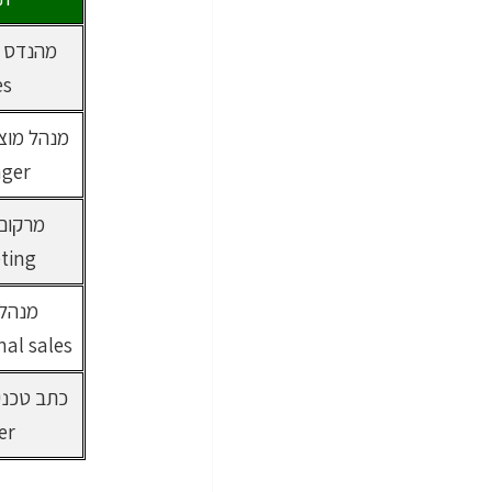
es
ger
ting
מנהל 
nal sales
er