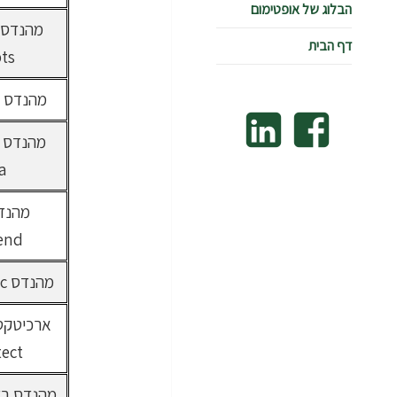
הבלוג של אופטימום
דף הבית
pts
מהנדס fw kernel
Linkedin
Facebook
a
end
מהנדס linux c++, c
tect
מהנדס בדי