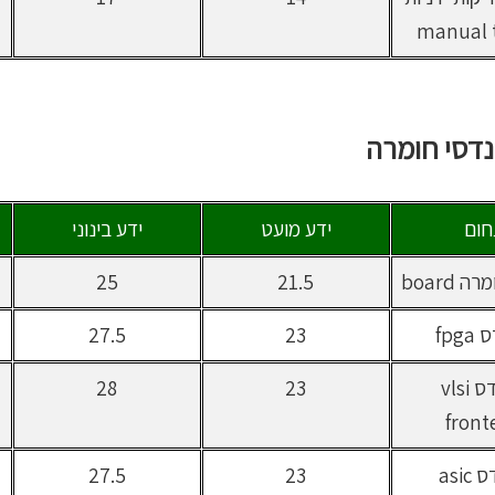
manual t
דסי חומרה
ום
ידע מועט
ידע בינוני
board
21.5
25
fpg
23
27.5
מהנדס vlsi
23
28
front
מהנדס asic
23
27.5