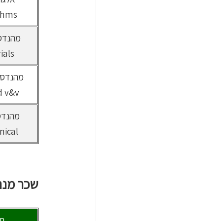
thms
מהנדס
ials
מהנדס 
d v&v
מהנדס
nical
שכר מנהל
תח