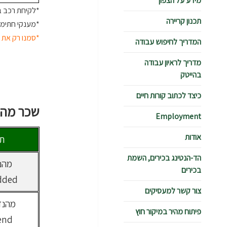
מידע על הצפון
*לקיחת רכב בליסינג תורי
תכנון קריירה
*מענקי חתימה
*סמנו רק את ה
המדריך לחיפוש עבודה
מדריך לראיון עבודה
בהייטק
כיצד לכתוב קורות חיים
שכר מהנ
Employment
אודות
תח
הד-הנטינג בכירים, השמת
בכירים
dded
צור קשר למעסיקים
פיתוח מהיר במיקור חוץ
end