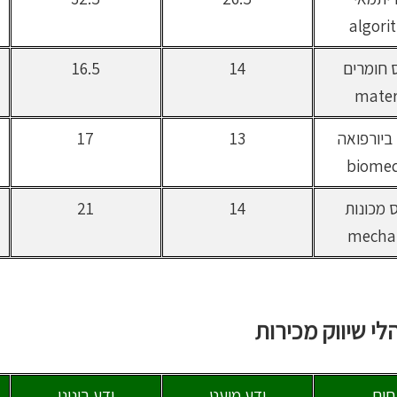
algori
 חומרים
14
16.5
mater
ביורפואה
13
17
biome
 מכונות
14
21
mecha
י שיווק מכירות
ום
ידע מועט
ידע בינוני