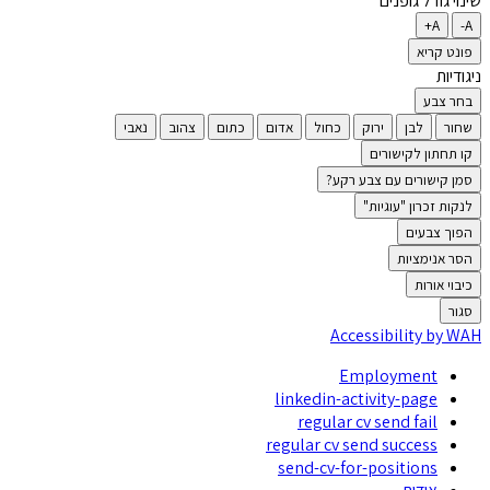
שינוי גודל גופנים
A+
A-
פונט קריא
ניגודיות
בחר צבע
שחור
לבן
ירוק
כחול
אדום
כתום
צהוב
נאבי
קו תחתון לקישורים
סמן קישורים עם צבע רקע?
לנקות זכרון "עוגיות"
הפוך צבעים
הסר אנימציות
כיבוי אורות
סגור
Accessibility by WAH
Employment
linkedin-activity-page
regular cv send fail
regular cv send success
send-cv-for-positions