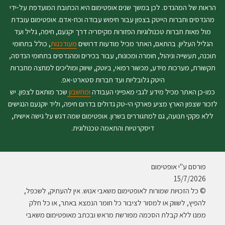
הראות של המהנדס. לכן במשך שנים אופטימום היא הכתובת המועדפת על-ידי
מהנדסים וחברות הייטק בצפון עבור חיפוש עבודה וכח-אדם. אופטימום עובדת
מול מאות חברות טכנולוגיות הפזורות מקיסריה דרך יקנעם, חיפה, גליל ועד
הגליל העליון. בהתאם, האתר מכיל מודעות דרושים
מעודכנות
, כולל בתחומי
תוכנה, תעשייה וניהול, חומרה ומכונות, עבור בכירים ומהנדסים בתחומי הנדסה,
תקשורת, מערכות מידע, מכשור רפואי, ביוטק, שיווק ומוליכים למחצה מחברות
היטק גלובליות ועד חברות סטארט-אפ.
כמו-כן האתר מכיל מידע לגבי מאפייני העבודה
ומחשבון
שכר מותאם לצפון. יש
לזכור שצפון הארץ מציע פארקי הי-טק גדולים בדרום חיפה, וליד יוקנעם הנגישים
ללא פקקי תנועה, גם למתגוררים בשרון. אופטימום שמה דגש על גישה אישית,
דיסקרטיות והתאמה טכנולוגית.
פורסם ע"י אופטימום
15/7/2026
© כל הזכויות שמורות לאופטימום משאבי אנוש. אין להעתיק, לשכפל,
להפיץ, לשווק או למסור לציבור כל חומר הנמצא באתר, או כל חלק
ממנו ללא קבלת הסכמה מפורשת מראש ובכתב מאופטימום משאבי