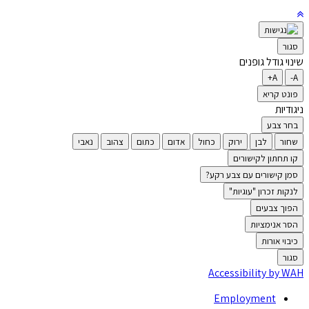
סגור
שינוי גודל גופנים
A+
A-
פונט קריא
ניגודיות
בחר צבע
שחור
לבן
ירוק
כחול
אדום
כתום
צהוב
נאבי
קו תחתון לקישורים
סמן קישורים עם צבע רקע?
לנקות זכרון "עוגיות"
הפוך צבעים
הסר אנימציות
כיבוי אורות
סגור
Accessibility by WAH
Employment