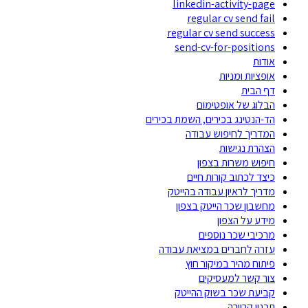
linkedin-activity-page
regular cv send fail
regular cv send success
send-cv-for-positions
אודות
אופציות ומניות
דף הבית
הבלוג של אופטימום
הד-הנטינג בכירים, השמת בכירים
המדריך לחיפוש עבודה
הצהרת נגישות
חיפוש משרות בצפון
כיצד לכתוב קורות חיים
מדריך לראיון עבודה בהייטק
מחשבון שכר הייטק בצפון
מידע על הצפון
מרכיבי שכר נוספים
עזרה לחברים במציאת עבודה
פיתוח מהיר במיקור חוץ
צור קשר למעסיקים
קביעת שכר בשוק ההייטק
תכנון קריירה