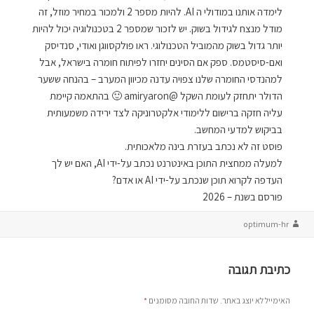
לימדה אותנו במודולי ה AI. להיות מספר 2 ולמכור במחיר מוזל, זה
מודל מנצח לגידול בשוק. יש לזכור שמספר 2 בטכנולוגיה יכול להיות
יותר גדול בשוק מהמוביל הטכנולוגי. ראו פולקסווגן ואודי, סנדיסק
ואם-סיסטמס. ספק אם הסינים יחזרו לפיתוח חומרה בישראל, אבל
למהנדסי החומרה שלנו צפויה עדנה מכיוון המערב – בהנחה ששער
הדולר יתחזק לעומת השקל @amiryaron 🙂 בהתאמה קיימת
עליה חזקה ברישום ללימודי אלקטרוניקה לצד ירידה משמעותית
בביקוש למדעי המחשב.
פוסט זה לא נכתב בעזרת בינה מלאכותית.
למעלה ממחצית התוכן באינטרנט נכתב על-ידי AI, האם יש לך
העדפה לקרוא תוכן שנכתב על-ידי AI או אדם?
פורסם בשנת – 2026
מחבר
optimum-hr
כתיבת תגובה
האימייל לא יוצג באתר.
שדות החובה מסומנים
*