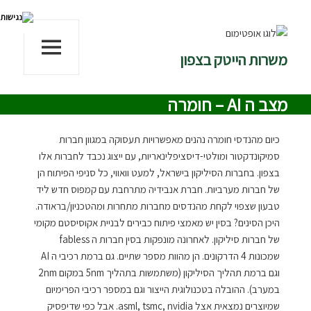
משרות הייטק בצפון
תפריטים
ווידג'טים
מצב ה AI – חומרה
כיום מהנדסי חומרה נהנים מאפשרויות תעסוקה במגוון חברות
סמיקונדקטור ומולטי-דיסציפלינאריות, עם ייצוג נכבד לחברות אלו
בצפון. בחברות הסיליקון בישראל, למעט וואווי, כל סניפי הפיתוח הן
של חברות מערביות. חברת אנבידיה מתרחבת עם קמפוס חדש ליד
טבעון שצפוי לקחת מהנדסים מחברות מתחרות ומהטכניון/בראודה.
היכן הסינים? בסין יש מאמצי פיתוח כבירים לבניית אקוסיסטם מקומי
של חברות סיליקון. לאחרונה מונפקות בסין חברות ה fabless
שמכונות 4 הדרקונים. הן מהוות מספר שתיים. גם ברמת רכיבי ה AI
וגם ברמת תהליך הסיליקון (משתמשות בתהליך 5nm במקום 2nm
במערב). ההובלה בטכנולוגית הייצור וגם במספר רכיבי הפרימיום
שמיוצרים נמצאית אצל asml, tsmc, nvidia. אבל כפי שדיפסיק