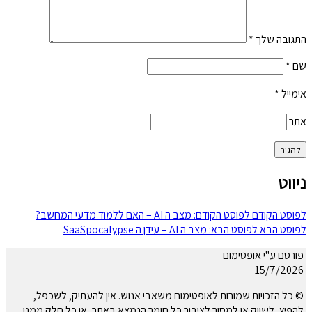
התגובה שלך
*
שם
*
אימייל
*
אתר
ניווט
לפוסט הקודם
לפוסט הקודם:
מצב ה AI – האם ללמוד מדעי המחשב?
לפוסט הבא
לפוסט הבא:
מצב ה AI – עידן ה SaaSpocalypse
פורסם ע"י אופטימום
15/7/2026
© כל הזכויות שמורות לאופטימום משאבי אנוש. אין להעתיק, לשכפל,
להפיץ, לשווק או למסור לציבור כל חומר הנמצא באתר, או כל חלק ממנו