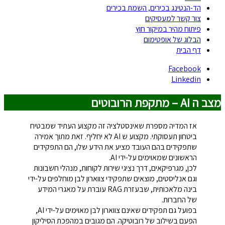
הד-הנטינג בכירים, השמת בכירים
צור קשר למעסיקים
פיתוח מהיר במיקור חוץ
הבלוג של אופטימום
דף הבית
Facebook
Linkedin
מצב ה AI – מתקפת הרובוטים
אז המדיה מספרת שאינסטלציה זה מקצוע העתיד שמבטיח
ביטחון תעסוקתי. מקצוע ש AI לא יחליף. זאת מתוך אמירה
שתפקידים בהם העובד מציע את הידע שלו, הם התפקידים
הראשונים שמאוימים על-ידי AI.
לכן, מגרפיקאים, דרך נציגי שירות לקוחות, מנהלי חשבונות
וגם אנליסטים, מוצאים שתפקידי צווארון לבן מוחלפים על-ידי
בינה מלאכותית, שבעזרת RAG עוברת על מאגרי המידע
של החברות.
בפועל גם תפקידים שאינם צווארון לבן מאוימים על-ידי AI,
הפעם בשילוב של רובוטיקה. הם מגובים במהפכת הסיליקון