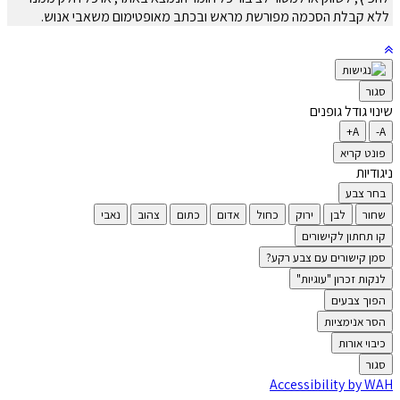
ללא קבלת הסכמה מפורשת מראש ובכתב מאופטימום משאבי אנוש.
סגור
שינוי גודל גופנים
A+
A-
פונט קריא
ניגודיות
בחר צבע
שחור
לבן
ירוק
כחול
אדום
כתום
צהוב
נאבי
קו תחתון לקישורים
סמן קישורים עם צבע רקע?
לנקות זכרון "עוגיות"
הפוך צבעים
הסר אנימציות
כיבוי אורות
סגור
Accessibility by WAH