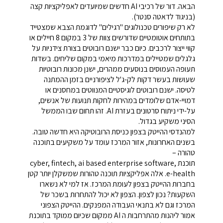
הבאה. דור של רכיבי AI חדשים שמיועדים לאפליקציות קצה
(בניגוד לדאטה סנטר).
לא רק שיפורים טכנולוגים "רגילים" לדוגמת הצבא שמצטייד
בתותחים אוטומטיים שדורשים צוות של 3 במקום 8 חיילים או
קווי ייצור לרכבים. כיום כבר ישנם רובוטים בצורת צידניות על
גלגלים שמטיילים במדרכות מיאמי במקום שליחים. בשדות
תעופה העמוסים בנוסעים ממהרים, ישנן מכונות רובוטיות
שעושות בעשר דקות לק-ג'ל לציפורניים בזמן ההמתנה
לטיסה. ישנם רובוטים לוגיסטיים המנווטים במחסנים או
דמויי-אדם שלומדים במהירות לחקות תנועות של אנשים,
על-ידי ניתוח סרטונים בעזרת AI. זהו תחום שבו הממשל
הסיני משקיע בגדול.
למהנדסי ההייטק בצפון כניסת הרובוטיקה היא חדשה טובה.
בשנים האחרונות, אזור המרכז עומד על משקיעים בתוכנה
טהורה –
תוכנת cyber, fintech, ai based enterprise software,
e-health. אלה אפליקציות תוכנה טהורות שמשקלן יותר קטן
בחברות ההייטק בצפון לעומת המרכז. אז למי לא נשארו
השקעות? נכון לצפון. הצפון לא יכול להתחרות בשכר של
המרכז וגם לא בתנאי העבודה המפנקים. ההייטק הצפוני
אמור ליהנות מהתרחבות ה AI ממקום שכיום ממוקד בתוכנת