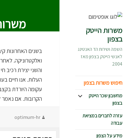
משרות 
משרות הייטק
בצפון
השמה ושירות הד האנטינג
בשנים האחרונות קיב
לאנשי הייטק בצפון מאז
ואלקטרוניקה. לאחרו
2004
והשני יצירת רכיב חי
העלות. אנו חיים בע
חיפוש משרות בצפון
עקומה היורדת בקצב 
הצג
מחשבון שכר הייטק
הקרובות. אם נאמר לנ
תפריט
בצפון
עזרה לחברים במציאת
מחבר
optimum-hr
עבודה
מידע על הצפון