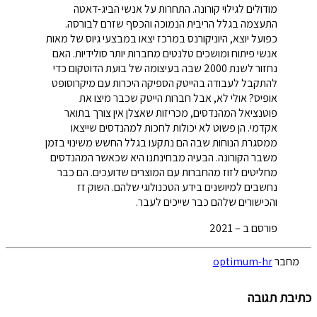
מודולים לגילוי קורונה. התחרות על אנשי הביג-דאטה
התעצמה בגלל הריבית הנמוכה והכסף שזרם לבורסה.
כפועל יוצא, היוניקורנס במרכז יצאו במבצעי גיוס של מאות
אנשי פיתוח ומושכים טלנטים מחברות יותר סולידיות. האם
נחזור לשנת 2000 שבה בעיצומה של בועת הדוטקום כדי
להתקבל לעבודה בהייטק הספיקה היכרות עם מיקרוסופט
אופיס? אולי לא, אבל חברות הייטק שכבר מיצו את
פוטנציאל המהנדסים, מכריזות שאצלן אין צורך בתואר
אקדמי. הן פשוט לא יכולות לחכות למהנדסים שייצאו
ממסגרת הנוחות שבה הם נתקעו בגלל החשש משינוי בזמן
משבר הקורונה. הבעיה מבחינתנו היא שכאשר המהנדסים
מחליטים לזוז מהחברות עם המוצרים שדועכים. הם כבר
נחשבים למיושנים בידע הטכנולוגי שלהם. השוק זז
והכישורים שלהם כבר שייכים לעבר.
פורסם ב – 2021
מחבר
optimum-hr
כתיבת תגובה