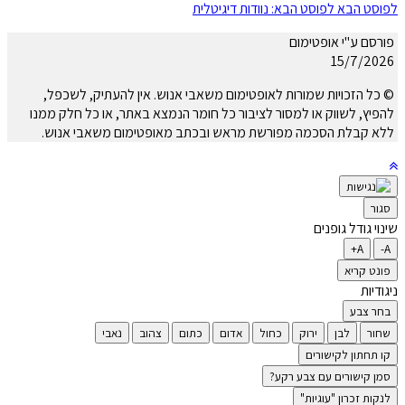
לפוסט הבא
לפוסט הבא:
נוודות דיגיטלית
פורסם ע"י אופטימום
15/7/2026
© כל הזכויות שמורות לאופטימום משאבי אנוש. אין להעתיק, לשכפל,
להפיץ, לשווק או למסור לציבור כל חומר הנמצא באתר, או כל חלק ממנו
ללא קבלת הסכמה מפורשת מראש ובכתב מאופטימום משאבי אנוש.
סגור
שינוי גודל גופנים
A+
A-
פונט קריא
ניגודיות
בחר צבע
שחור
לבן
ירוק
כחול
אדום
כתום
צהוב
נאבי
קו תחתון לקישורים
סמן קישורים עם צבע רקע?
לנקות זכרון "עוגיות"