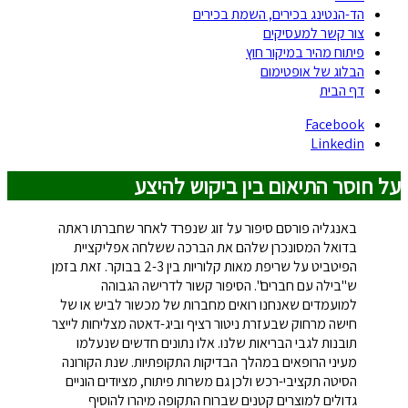
הד-הנטינג בכירים, השמת בכירים
צור קשר למעסיקים
פיתוח מהיר במיקור חוץ
הבלוג של אופטימום
דף הבית
Facebook
Linkedin
על חוסר התיאום בין ביקוש להיצע
באנגליה פורסם סיפור על זוג שנפרד לאחר שחברתו ראתה
בדואל המסונכרן שלהם את הברכה ששלחה אפליקציית
הפיטביט על שריפת מאות קלוריות בין 2-3 בבוקר. זאת בזמן
ש"בילה עם חברים". הסיפור קשור לדרישה הגבוהה
למועמדים שאנחנו רואים מחברות של מכשור לביש או של
חישה מרחוק שבעזרת ניטור רציף וביג-דאטה מצליחות לייצר
תובנות לגבי הבריאות שלנו. אלו נתונים חדשים שנעלמו
מעיני הרופאים במהלך הבדיקות התקופתיות. שנת הקורונה
הסיטה תקציבי-רכש ולכן גם משרות פיתוח, מציודים הוניים
גדולים למוצרים קטנים שברוח התקופה מיהרו להוסיף