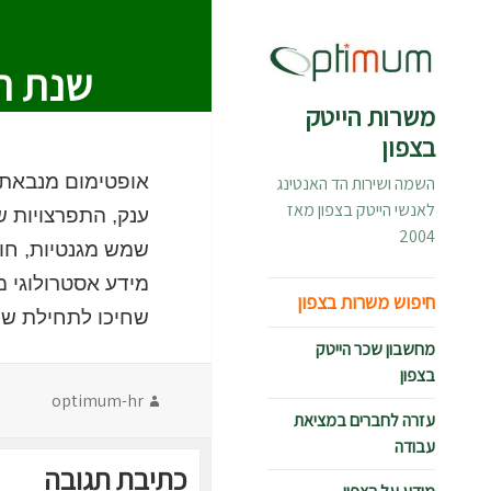
שנת ה
משרות הייטק
בצפון
אופטימום מנבאת 
השמה ושירות הד האנטינג
לאנשי הייטק בצפון מאז
ענק, התפרצויות ש
2004
שמש מגנטיות, חור
מידע אסטרולוגי מ
חיפוש משרות בצפון
שחיכו לתחילת שנת 2013 מתחילים, כולל משרות בכירים. שתהיה שנה אזרחית טובה. פו
מחשבון שכר הייטק
בצפון
מחבר
optimum-hr
עזרה לחברים במציאת
עבודה
כתיבת תגובה