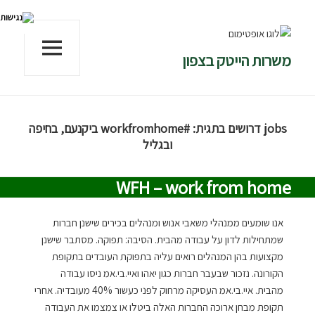
משרות הייטק בצפון
תפריטים
ווידג'טים
jobs דרושים בתגית:
#workfromhome
ביקנעם, בחיפה
ובגליל
WFH – work from home
אנו שומעים ממנהלי משאבי אנוש ומנהלים בכירים שישנן חברות
שמתחילות לדון על עבודה מהבית. הסיבה: תפוקה. מסתבר שישנן
מקצועות בהן המנהלים רואים עליה בתפוקת העובדים בתקופת
הקורונה. נזכור שבעבר חברות כגון יאהו ואיי.בי.אמ ניסו עבודה
מהבית. איי.בי.אמ העסיקה מרחוק לפני כעשור 40% מעובדיה. אחרי
תקופת מבחן ארוכה החברות האלה ביטלו או צמצמו את העבודה