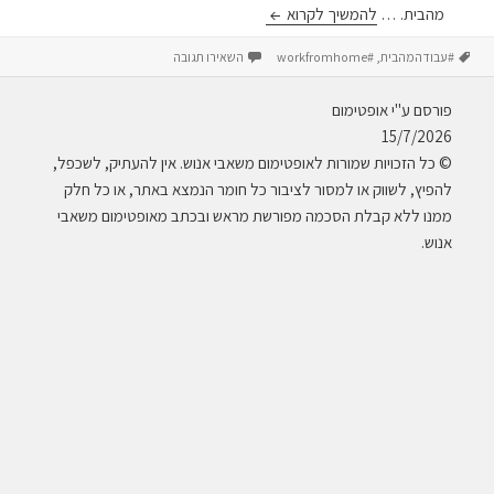
WFH – work from home
מהבית. …
להמשיך לקרוא
תגיות
עבור WFH – work from home
#עבודהמהבית
,
#workfromhome
השאירו תגובה
פורסם ע"י אופטימום
15/7/2026
© כל הזכויות שמורות לאופטימום משאבי אנוש. אין להעתיק, לשכפל,
להפיץ, לשווק או למסור לציבור כל חומר הנמצא באתר, או כל חלק
ממנו ללא קבלת הסכמה מפורשת מראש ובכתב מאופטימום משאבי
אנוש.